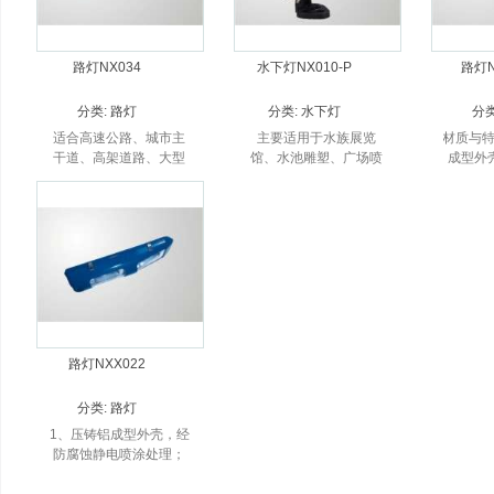
路灯NX034
水下灯NX010-P
路灯N
分类:
路灯
分类:
水下灯
分
适合高速公路、城市主
主要适用于水族展览
材质与特
干道、高架道路、大型
馆、水池雕塑、广场喷
成型外
立交、广场等户外场
泉、游泳池等水体照
电喷涂处
所。
明。
铝阳极
后双灯
可适应
路灯NXX022
分类:
路灯
1、压铸铝成型外壳，经
防腐蚀静电喷涂处理；
2、高纯度铝阳极氧化反