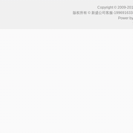
光器，前后双灯不同仰
角设计，可适应宽阔路
Copyright © 2009-201
面，得到较均匀的照
版权所有 © 新盛公司客服-1996916
度； 3...
Power b