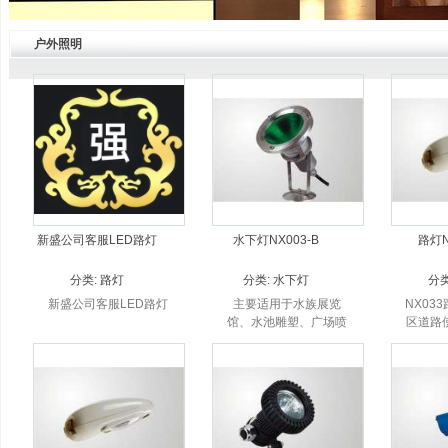
户外照明
新盛公司客服LED路灯
水下灯NX003-B
路灯N
分类:
路灯
分类:
水下灯
分
新盛公司客服LED路灯
主要适用于水族展览
NX03
馆、水池雕塑、广场喷
区道路
泉等水体照明。
高速
道、高
交、广