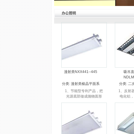
办公照明
漫射类NXX441--445
吸吊
NDLM
分类:
漫射类棱晶平面系
分类:
二
列
1、节能型专利产品，把
1、反射
光源底部做成抛物面形
电化铝，
式，大大提高光源的光
2、采用
反射，提高7%以上的光
外观平整
效。 2、灯盘底盒采用斜
便； 3
身设计，通过多次的折
质进口
弯成型，增...