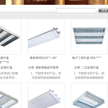
直身灯盘
漫射类NDLE4**--44*
电子三管灯盘 NDL****
E****G
次反射灯盘
分类:
漫射类棱晶平面系
分类:
二次反射灯盘
列
器采用进口阳极
1、节能型专利产品，把
1、节能型专利产品，把
反光效率高；
光源底部做成抛物面形
光源底部做成抛物面形
特殊工艺成型，
式，大大提高光源的光
式，大大提高光源的光
光滑，装卸方
反射，提高7%以上的光
反射，提高7%以上的光
、主体：高强度优
效。 2、灯盘底盒采用斜
效。 2、灯盘底盒采用斜
钢板、液压成
身设计，通过多次的折
身设计，通过多次的折
型；...
弯成型，增...
弯成型，增...