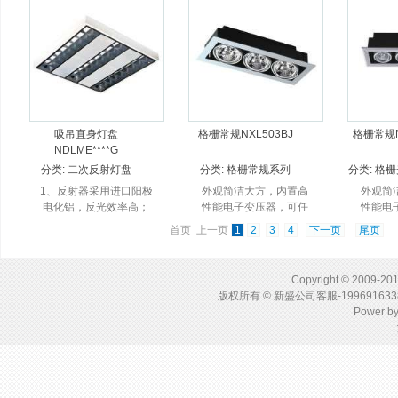
道、高
交、广
吸吊直身灯盘
格栅常规NXL503BJ
格栅常规N
NDLME****G
分类:
二次反射灯盘
分类:
格栅常规系列
分类:
格栅
1、反射器采用进口阳极
外观简洁大方，内置高
外观简
电化铝，反光效率高；
性能电子变压器，可任
性能电
2、采用特殊工艺成型，
意角度调节投射方向；
意角度
首页 上一页
1
2
3
4
下一页
尾页
外观平整光滑，装卸方
独特的防眩环设计。
独特
便； 3、主体：高强度优
质进口钢板、液压成
Copyright © 2009-201
型；...
版权所有 © 新盛公司客服-1996916
Power b