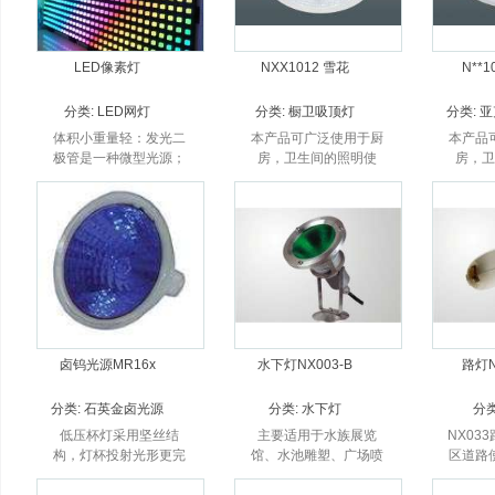
LED像素灯
NXX1012 雪花
N**
分类:
LED网灯
分类:
橱卫吸顶灯
分类:
亚
体积小重量轻：发光二
本产品可广泛使用于厨
本产品
极管是一种微型光源；
房，卫生间的照明使
房，
用。
卤钨光源MR16x
水下灯NX003-B
路灯N
分类:
石英金卤光源
分类:
水下灯
分
低压杯灯采用坚丝结
主要适用于水族展览
NX03
构，灯杯投射光形更完
馆、水池雕塑、广场喷
区道路
美；
泉等水体照明。
高速