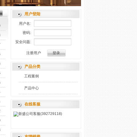
用户登陆
用户名:
9
密码:
8
安全问题:
7
注册用户
6
6
产品分类
5
工程案例
5
产品中心
4
4
在线客服
2
新盛公司客服(392729118)
9
8
友情链接