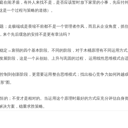
庭在闹矛盾，有外人来找不是，是否应该暂时放下家里的小事，先应付
这是一个过程与策略的道德）。
题；走极端或是畏缩不前都不是一个管理者作风，而且从企业角度，抓
，来个先后缓急的安排不是更有章法吗？
稳定→衰弱的四个基本阶段。不同的阶段，对于木桶原理有不同运用方式
展阶段，这是一个从创始、上升与巩固的过程， 运用线性思维模式合
控制到创新阶段，更需要运用整合思维模式；找出核心竞争力如何跨越
形”图。
恒的；不变才是相对的。当运用这个原理时最好的方式应充分评估自身
解决方案，稳重求胜策略。