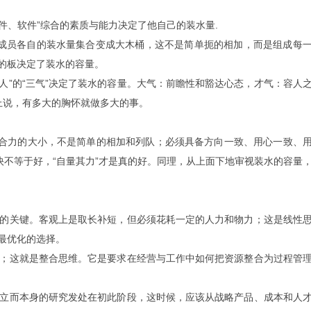
件、软件”综合的素质与能力决定了他自己的装水量.
成员各自的装水量集合变成大木桶，这不是简单扼的相加，而是组成每
的板决定了装水的容量。
人”的“三气”决定了装水的容量。大气：前瞻性和豁达心态，才气：容人
上说，有多大的胸怀就做多大的事。
合力的大小，不是简单的相加和列队；必须具备方向一致、用心一致、
快不等于好，“自量其力”才是真的好。同理，从上面下地审视装水的容量
的关键。客观上是取长补短，但必须花耗一定的人力和物力；这是线性
最优化的选择。
；这就是整合思维。它是要求在经营与工作中如何把资源整合为过程管
立而本身的研究发处在初此阶段，这时候，应该从战略产品、成本和人