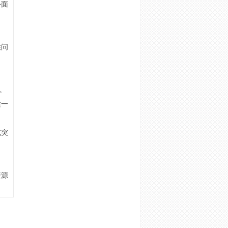
外面
住问
。
适一
或突
资源