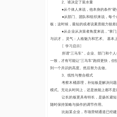
2、谁决定了装水量
●从个体人来说，他本身的条件“硬
●从部门、团队和组织来说，每个
板；这时候，最短的或者说素质能力较差
●从企业从决策者角度来说，“掌门
与识才， 灵气：人格魅力和艺术。 基本
〖学习启示〗
所谓“三马车”，企业、部门和个人
一致，才有可能让“三马车”跑得更快，但
到一个共识的高度。然后努力去做。
3、线性与整合模式
考察木桶原理，补短板是解决问题
模式。无论从时间上，还是效能上都不是
让长的板更具有特长，是扬长避短
随时保持策略与操作的调节作用。
比如某企业，市场营销通道已经建