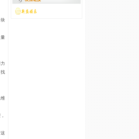
一块
之量
用力
，找
思维
理，
才这