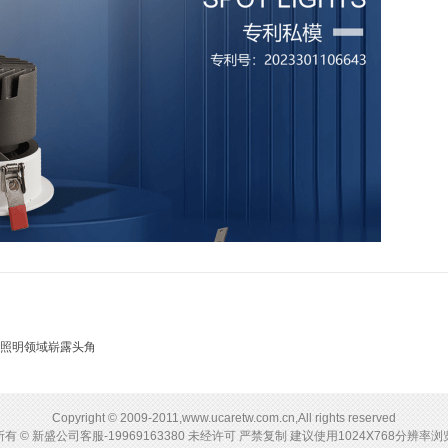
照明领域崭露头角
Copyright © 2009-2011,www.ucaretw.com.cn,All rights reserved
有 © 新盛公司客服-19969163380 未经许可 严禁复制 建议使用1024X768分辨率